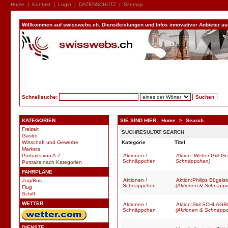
Home
|
Kontakt
|
Login
|
DATENSCHUTZ
|
Sitemap
Willkommen auf swisswebs.ch. Dienstleistungen und Infos innovativer Anbieter aus 
Schnellsuche:
KATEGORIEN
SIE SIND HIER:
Home
>
Search
Freizeit
SUCHRESULTAT SEARCH
Gastro
Wirtschaft und Gewerbe
Kategorie
Titel
Markets
Portraits von A-Z
Aktionen /
Aktion: Weber Grill 
Schnäppchen
Schnäppchen)
Portraits nach Kategorien
FAHRPLÄNE
Aktionen /
Aktion:Philips Bügelst
Zug/Bus
Schnäppchen
(Aktionen & Schnäpp
Flug
Schiff
WETTER
Aktionen /
Aktion:Skil SCHL
Schnäppchen
(Aktionen & Schnäpp
DIENSTE