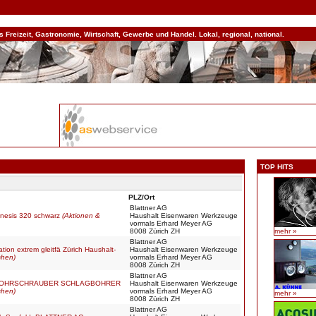
Freizeit, Gastronomie, Wirtschaft, Gewerbe und Handel. Lokal, regional, national.
TOP HITS
PLZ/Ort
Blattner AG
Genesis 320 schwarz
(Aktionen &
Haushalt Eisenwaren Werkzeuge
vormals Erhard Meyer AG
8008 Zürich ZH
mehr »
Blattner AG
ation extrem gleitfä Zürich Haushalt-
Haushalt Eisenwaren Werkzeuge
chen)
vormals Erhard Meyer AG
8008 Zürich ZH
Blattner AG
AGBOHRSCHRAUBER SCHLAGBOHRER
Haushalt Eisenwaren Werkzeuge
chen)
vormals Erhard Meyer AG
mehr »
8008 Zürich ZH
Blattner AG