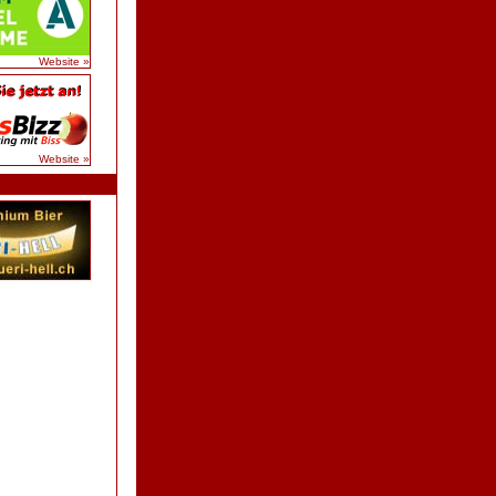
Website »
Website »