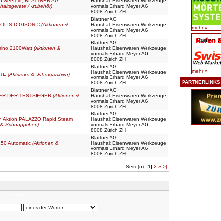
ich Seefeld, BLATTNER AG
Haushalt Eisenwaren Werkzeuge
haltsgeräte / -zubehör)
vormals Erhard Meyer AG
8008 Zürich ZH
Blattner AG
OLIS DIGISONIC
(Aktionen &
Haushalt Eisenwaren Werkzeuge
mehr »
vormals Erhard Meyer AG
8008 Zürich ZH
Blattner AG
urino 2100Watt
(Aktionen &
Haushalt Eisenwaren Werkzeuge
vormals Erhard Meyer AG
8008 Zürich ZH
Blattner AG
mehr »
Haushalt Eisenwaren Werkzeuge
ÄTE
(Aktionen & Schnäppchen)
vormals Erhard Meyer AG
PARTNERLINKS
8008 Zürich ZH
Blattner AG
ER DER TESTSIEGER
(Aktionen &
Haushalt Eisenwaren Werkzeuge
vormals Erhard Meyer AG
8008 Zürich ZH
Blattner AG
en Aktion PALAZZO Rapid Steam
Haushalt Eisenwaren Werkzeuge
n & Schnäppchen)
vormals Erhard Meyer AG
8008 Zürich ZH
Blattner AG
150 Automatic
(Aktionen &
Haushalt Eisenwaren Werkzeuge
vormals Erhard Meyer AG
8008 Zürich ZH
Seite(n):
|1|
2
»
>|
state=main