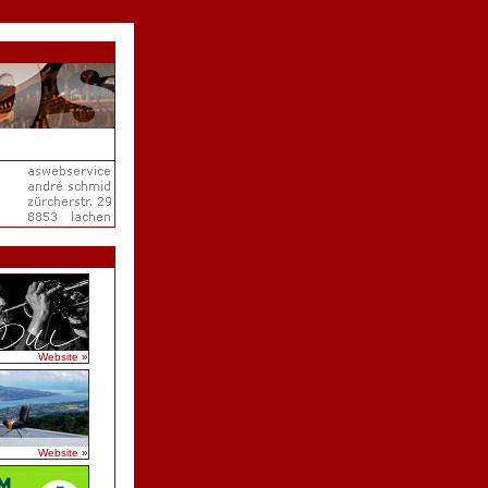
Website »
Website »