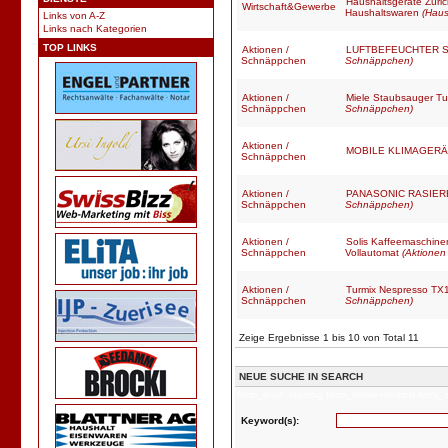
Haushaltsgeräte Zür
Wirtschaft&Gewerbe
Haushaltswaren
(Haus
Links von A-Z
Links nach Kategorien
TOP LINKS
Aktionen /
LUFTBEFEUCHTER S
Schnäppchen
Schnäppchen)
Aktionen /
Miele Staubsauger T
Schnäppchen
Schnäppchen)
Aktionen /
MOBILE KLIMAGER
Schnäppchen
Aktionen /
PANASONIC RASIER
Schnäppchen
Schnäppchen)
Aktionen /
Solis Kaffeemaschin
Schnäppchen
Vollautomat
(Aktione
Aktionen /
Turmix Nespresso TX
Schnäppchen
Schnäppchen)
Zeige Ergebnisse 1 bis 10 von Total 11
NEUE SUCHE IN SEARCH
form_load: loading form_name=search form_
Keyword(s):