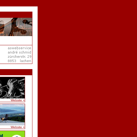
Website »
Website »