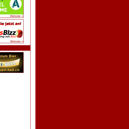
Website »
Website »