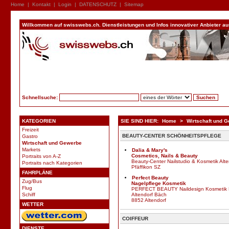
Home
|
Kontakt
|
Login
|
DATENSCHUTZ
|
Sitemap
Willkommen auf swisswebs.ch. Dienstleistungen und Infos innovativer Anbieter aus 
Schnellsuche:
KATEGORIEN
SIE SIND HIER:
Home
>
Wirtschaft und 
Freizeit
BEAUTY-CENTER SCHÖNHEITSPFLEGE
Gastro
Wirtschaft und Gewerbe
Markets
Dalia & Mary's
Cosmetics, Nails & Beauty
Portraits von A-Z
Beauty-Center Nailstudio & Kosmetik Alte
Portraits nach Kategorien
Pfäffikon SZ
FAHRPLÄNE
Perfect Beauty
Zug/Bus
Nagelpflege Kosmetik
Flug
PERFECT BEAUTY Naildesign Kosmetik 
Schiff
Altendorf Bäch
8852 Altendorf
WETTER
COIFFEUR
DIENSTE