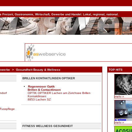
Freizeit, Gastronomie, Wirtschaft, Gewerbe und Handel. Lokal, regional, national.
Gewerbe
>
Gesundheit Beauty & Wellness
TOP HITS
BRILLEN KONTAKTLINSEN OPTIKER
Rogenmoser Optik
Brillen & Contactlinsen
ndorf
OPTIK OPTIKER Lachen am Zürichsee Brillen
Kontaktlinsen
mehr »
8853 Lachen SZ
Fusspflege
mehr »
FITNESS WELLNESS GESUNDHEIT