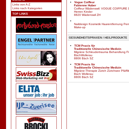
Vogue Coiffeur
Links von A-Z
Fabienne Huber
Links nach Kategorien
Coiffeur Wädenswil: VOGUE COIFFURE
Herren Kinder
TOP LINKS
8820 Wädenswil ZH
Naildesign Kosmetik Haarentfernung Pe
Make-up
GESUNDHEITSPRAXEN / HEILPRODUKTE
TCM Praxis für
Traditionelle Chinesische Medizin
Migräne Schleudertrauma Behandlung F
BächWollerau
8806 Bäch SZ
TCM Praxis für
Traditionelle Chinesische Medizin
Migräne-Therapie Zürich Zürichsee Pfäff
Bäch Wollerau
8806 Bäch SZ