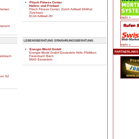
Pitsch Fitness Center
Hallen- und Freibad
 Damen
Pitsch Fitness Center, Zürich Adliswil Sihlthal
Zürichsee
8134 Adliswil ZH
mehr »
rmanent
LEBENSBERATUNG ERNÄHRUNGSBERATUNG
mehr »
Energie-World GmbH
PARTNERLINKS
Energie-World GmbH Einsiedeln Höfe Pfäffikon
reinbach
Freienbach Bäch
8840 Einsiedeln
ikon SZ