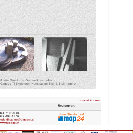
-Atelier
Steinkunst
Grabmalkunst
Infos
Canedo TI
Skulpturen
Kunststeine
Bild- &
Steinhauerei
Inserat ändern
Routenplan:
044 710 90 04
079 404 41 39
tedoldi-steine@bluewin.ch
www.tedoldi.ch