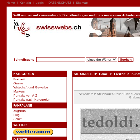
Home
|
Kontakt
|
Login
|
DATENSCHUTZ
|
Sitemap
Willkommen auf swisswebs.ch. Dienstleistungen und Infos innovativer Anbieter aus 
Schnellsuche:
KATEGORIEN
SIE SIND HIER:
Home
>
Freizeit
>
Kunst
Freizeit
Gastro
Wirtschaft und Gewerbe
Markets
Seiteninfos
: Steinhauer Atelier Bildhauere
Portraits von A-Z
Grabmal
Portraits nach Kategorien
FAHRPLÄNE
Zug/Bus
Flug
Schiff
WETTER
DIENSTE