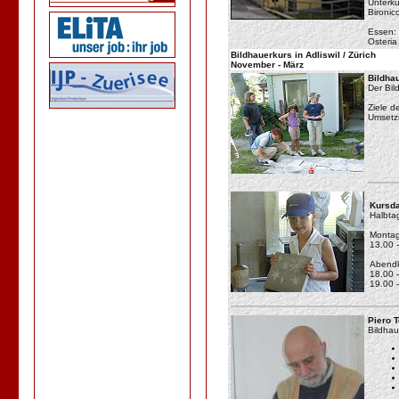
Unterku
Bironic
Essen:
Osteria
Bildhauerkurs in Adliswil / Zürich
November - März
Bildhau
Der Bil
Ziele d
Umsetzu
Kursda
Halbta
Montag
13.00 
Abendk
18.00 
19.00 
Piero T
Bildhau