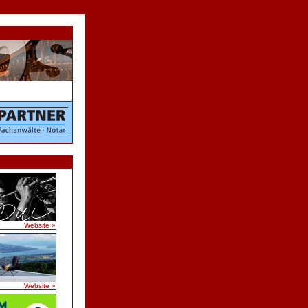
Website »
Website »