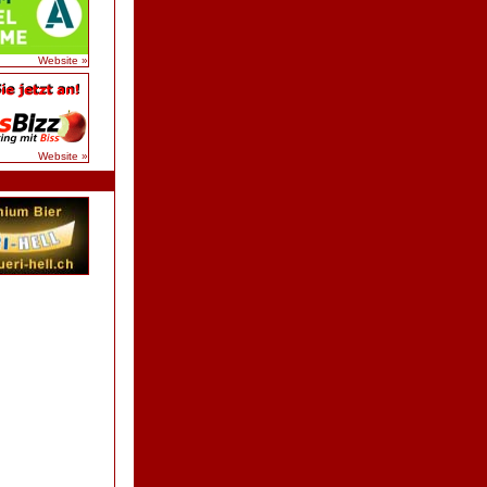
Website »
Website »