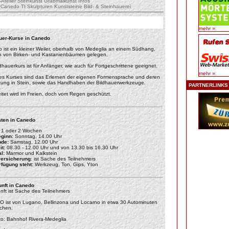
Atelier
Steinkunst
Grabmalkunst
Infos
Canedo TI
Skulpturen
Kunststeine
Bild- & Steinhauerei
mehr »
uer-Kurse in Canedo
 ist ein kleiner Weiler, oberhalb von Medeglia an einem Südhang,
en von Birken- und Kastanienbäumen gelegen.
dhauerkurs ist für Anfänger, wie auch für Fortgeschrittene geeignet.
mehr »
des Kurses sind das Erlernen der eigenen Formensprache und deren
ung in Stein, sowie das Handhaben der Bildhauerwerkzeuge.
PARTNERLINKS
itet wird im Freien, doch vom Regen geschützt.
ten in Canedo
1 oder 2 Wochen
ginn:
Sonntag, 14.00 Uhr
de:
Samstag, 12.00 Uhr
t:
08.30 - 12.00 Uhr und von 13.30 bis 16.30 Uhr
l:
Marmor und Kalkstein
versicherung
: ist Sache des Teilnehmers
rfügung steht:
Werkzeug, Ton, Gips, Yton
unft in Canedo
nft ist Sache des Teilnehmers
ist von Lugano, Bellinzona und Locarno in etwa 30 Autominuten
ichen.
o: Bahnhof Rivera-Medeglia