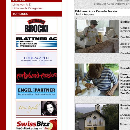
Bildhauer-
Bidhauer-Kurse Adliswil ZH
Links von A-Z
Links nach Kategorien
Bildhauerkurs Canedo Tessin
TOP LINKS
Juni - August
>
Bildha
Canedo
inmitt
Der Bil
Ziele 
Umsetz
Gearbe
Kursda
Dauer:
Kursbe
Kursen
Kurszei
Materia
Unfall
Zur Ve
Unterk
Unterku
CANEDO 
zu erre
Postaut