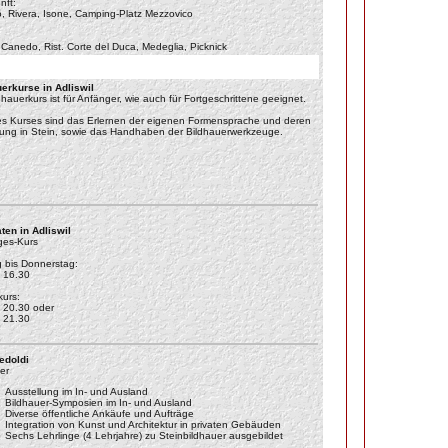
nft:
o, Rivera, Isone, Camping-Platz Mezzovico
 Canedo, Rist. Corte del Duca, Medeglia, Picknick
erkurse in Adliswil
dhauerkurs ist für Anfänger, wie auch für Fortgeschrittene geeignet.
es Kurses sind das Erlernen der eigenen Formensprache und deren
ng in Stein, sowie das Handhaben der Bildhauerwerkzeuge.
ten in Adliswil
ges-Kurs
 bis Donnerstag:
- 16.30
urs:
- 20.30 oder
- 21.30
edoldi
er
Ausstellung im In- und Ausland
Bildhauer-Symposien im In- und Ausland
Diverse öffentliche Ankäufe und Aufträge
Integration von Kunst und Architektur in privaten Gebäuden
Sechs Lehrlinge (4 Lehrjahre) zu Steinbildhauer ausgebildet