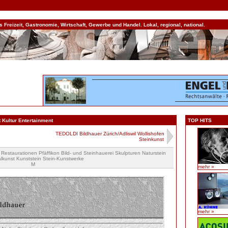
Freizeit, Gastronomie, Wirtschaft, Gewerbe und Handel. Lokal, regional, national.
 Kultur Entertainment
TOP HITS
TEDOLDI Bildhauer Zürich/Adliswil Wollishofen
Steinkunst
i Restaurationen Pfäffikon Bild- und Steinhauerei Skulpturen Naturstein
kunst Kunststein Stein-Kunstwerke
M
mehr »
mehr »