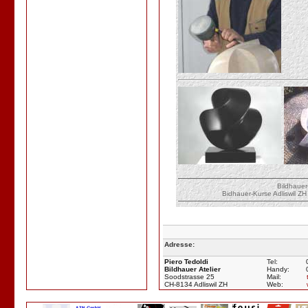
Bildhauer
Bidhauer
-Kurse
Adliswil ZH
Adresse:
Piero Tedoldi
Tel:
Bildhauer Atelier
Handy:
Soodstrasse 25
Mail:
CH-8134 Adliswil ZH
Web: