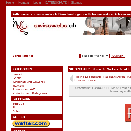
Home
|
Kontakt
|
Login
|
DATENSCHUTZ
|
Sitemap
Willkommen auf swisswebs.ch. Dienstleistungen und Infos innovativer Anbieter aus 
Schnellsuche:
KATEGORIEN
SIE SIND HIER:
Home
>
Markets
>
Akti
Freizeit
Frische Lebensmittel Haushaltswaren Frü
Gastro
Gemüse Snacks
Wirtschaft und Gewerbe
Markets
Seiteninfos
: FUNDGRUBE Mode Trends Fa
Portraits von A-Z
Herren Jugendli
Portraits nach Kategorien
FAHRPLÄNE
Zug/Bus
Flug
Schiff
WETTER
DIENSTE