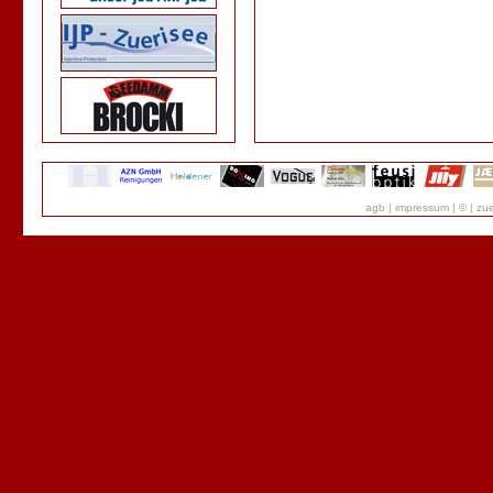
agb
|
impressum
|
©
|
zue