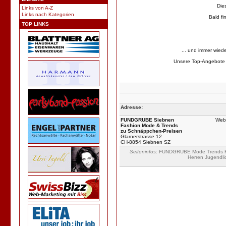
Die
Links von A-Z
Links nach Kategorien
Bald fi
TOP LINKS
... und immer wi
Unsere Top-Angebote l
Adresse:
FUNDGRUBE Siebnen
Web
Fashion Mode & Trends
zu Schnäppchen-Preisen
Glarnerstrasse 12
CH-8854 Siebnen SZ
Seiteninfos
: FUNDGRUBE Mode Trends Fa
Herren Jugendli