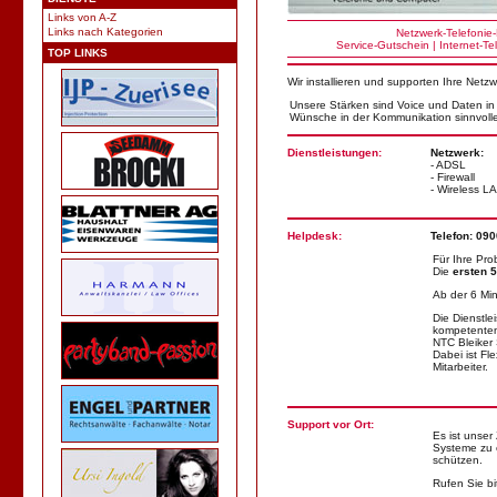
Links von A-Z
Links nach Kategorien
Netzwerk
-
Telefonie
-
Service
-
Gutschein
|
Internet
-
Te
TOP LINKS
Wir installieren und supporten Ihre Net
Unsere Stärken sind Voice und Daten in e
Wünsche in der Kommunikation sinnvoll
Dienstleistungen:
Netzwerk:
- ADSL
- Firewall
- Wireless L
Helpdesk:
Telefon: 09
Für Ihre Pro
Die
ersten 5
Ab der 6 Min
Die Dienstle
kompetenten 
NTC Bleiker 
Dabei ist Fl
Mitarbeiter.
Support vor Ort:
Es ist unser
Systeme zu e
schützen.
Rufen Sie b