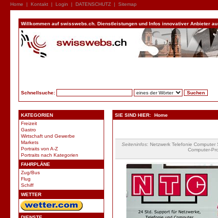
Home
|
Kontakt
|
Login
|
DATENSCHUTZ
|
Sitemap
Willkommen auf swisswebs.ch. Dienstleistungen und Infos innovativer Anbieter aus 
Schnellsuche:
KATEGORIEN
SIE SIND HIER:
Home
Freizeit
Gastro
Wirtschaft und Gewerbe
Markets
Seiteninfos
: Netzwerk Telefonie Computer
Portraits von A-Z
Computer-Pro
Portraits nach Kategorien
FAHRPLÄNE
Zug/Bus
Flug
Schiff
WETTER
DIENSTE