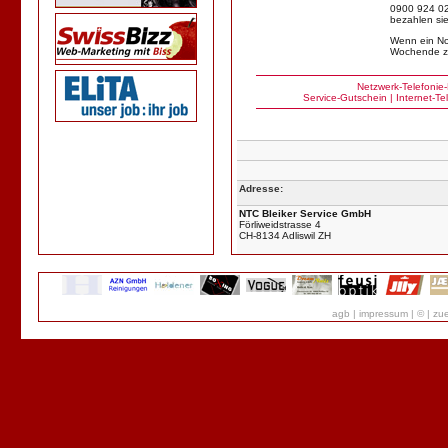
0900 924 024
bezahlen sie
Wenn ein Not
Wochende z
Netzwerk
-
Telefonie
-
Service
-
Gutschein
|
Internet
-
Te
Adresse:
NTC Bleiker Service GmbH
Förliweidstrasse 4
CH-8134 Adliswil ZH
agb
|
impressum
|
©
|
zue