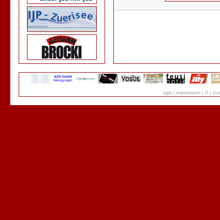
agb
|
impressum
|
©
|
zue