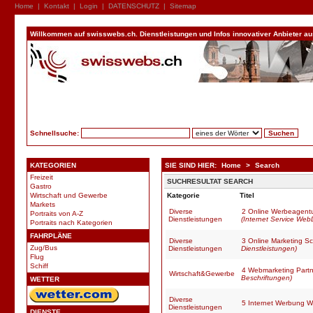
Home
|
Kontakt
|
Login
|
DATENSCHUTZ
|
Sitemap
Willkommen auf swisswebs.ch. Dienstleistungen und Infos innovativer Anbieter aus 
Schnellsuche:
KATEGORIEN
SIE SIND HIER:
Home
>
Search
Freizeit
SUCHRESULTAT SEARCH
Gastro
Wirtschaft und Gewerbe
Kategorie
Titel
Markets
Diverse
2 Online Werbeagentu
Portraits von A-Z
Dienstleistungen
(Internet Service Web
Portraits nach Kategorien
FAHRPLÄNE
Diverse
3 Online Marketing Sc
Zug/Bus
Dienstleistungen
Dienstleistungen)
Flug
Schiff
4 Webmarketing Partn
Wirtschaft&Gewerbe
Beschriftungen)
WETTER
Diverse
5 Internet Werbung W
Dienstleistungen
DIENSTE