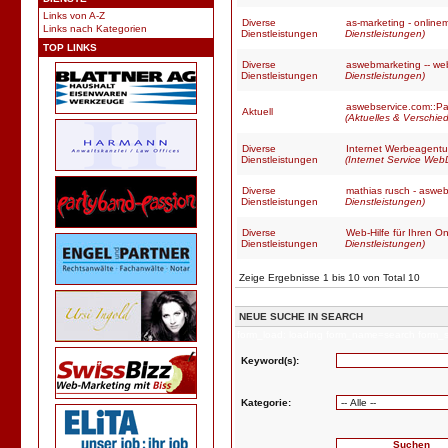
Links von A-Z
Diverse
as-marketing - online
Links nach Kategorien
Dienstleistungen
Dienstleistungen)
TOP LINKS
Diverse
aswebmarketing -- we
Dienstleistungen
Dienstleistungen)
aswebservice.com::Pa
Aktuell
(Aktuelles & Verschie
Diverse
Internet Werbeagentu
Dienstleistungen
(Internet Service Web
Diverse
mathias rusch - asweb
Dienstleistungen
Dienstleistungen)
Diverse
Web-Hilfe für Ihren Onl
Dienstleistungen
Dienstleistungen)
Zeige Ergebnisse 1 bis 10 von Total 10
NEUE SUCHE IN SEARCH
form_load: loading form_name=search form_
Keyword(s):
Kategorie: