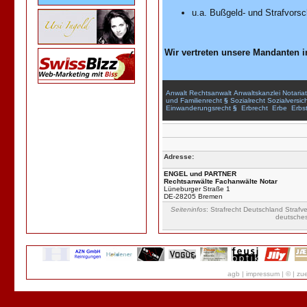
u.a. Bußgeld- und Strafvorsc
Wir vertreten unsere Mandanten i
Anwalt
Rechtsanwalt
Anwaltskanzlei
Notariat
und
Familienrecht
§
Sozialrecht
Sozialversic
Einwanderungsrecht
§
Erbrecht
Erbe
Erbst
Adresse:
ENGEL und PARTNER
Rechtsanwälte Fachanwälte Notar
Lüneburger Straße 1
DE-28205 Bremen
Seiteninfos
: Strafrecht Deutschland Strafve
deutsche
agb
|
impressum
|
©
|
zue