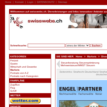
Home
|
Kontakt
|
Login
|
DATENSCHUTZ
|
Sitemap
Willkommen auf swisswebs.ch. Dienstleistungen und Infos innovativer Anbieter aus 
Schnellsuche:
KATEGORIEN
SIE SIND HIER:
Home
>
Markets
>
Dive
Freizeit
Steuerberatung Steueroptimierung
Gastro
Mehrwertsteuer/MWST Steuern
Wirtschaft und Gewerbe
Markets
Seiteninfos
: Strafrecht Deutschland Strafve
Portraits von A-Z
deutsche
Portraits nach Kategorien
FAHRPLÄNE
Zug/Bus
Flug
Schiff
WETTER
DIENSTE