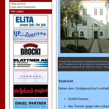
Links von A-Z
Links nach Kategorien
TOP LINKS
Anwalt
Rechtsanwalt
Anwaltskanzlei
Notariat
und
Familienrecht
§
Sozialrecht
Sozialversic
Einwanderungsrecht
§
Erbrecht
Erbe
Erbst
Strafrecht
Neben dem Strafgesetzbuch enthalt
GmbH-Gesetz,
das Gesetz gegen den unlau