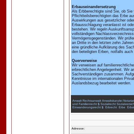
Erbauseinandersetzung
Als Erbberechtigte sind Sie, ob Sie 
Pflichtteilsberechtigten das Erbe a
Auswirkungen aus gesetzlicher oder 
Erbausschlagung veranlasst ist oder
bestehen. Wir regeln Auskunftsanspr
vollständigen Nachlassverzeichniss
Vermögensgegenständen. Wir prüfe
an Dritte in den letzten zehn Jahren
eine gründliche Aufklärung des Sac
den beteiligten Erben, notfalls auch
Querverweise
Wir verweisen auf familienrechtlich
erbrechtlichen Angelegenheit. Wir a
Sachverständigen zusammen. Aufgru
Kenntnisse im internationalen Priva
Auslandsbezug bearbeitet werden.
Anwalt
Rechtsanwalt
Anwaltskanzlei
Notariat
und
Familienrecht
§
Sozialrecht
Sozialversic
Einwanderungsrecht
§
Erbrecht
Erbe
Erbst
Adresse: