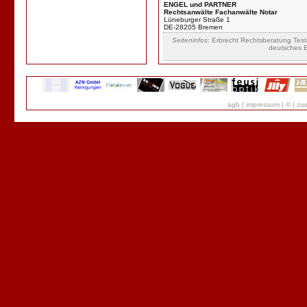
ENGEL und PARTNER
Rechtsanwälte Fachanwälte Notar
Lüneburger Straße 1
DE-28205 Bremen
Seiteninfos
: Erbrecht Rechtsberatung Tes
deutsches E
agb
|
impressum
|
©
|
zue