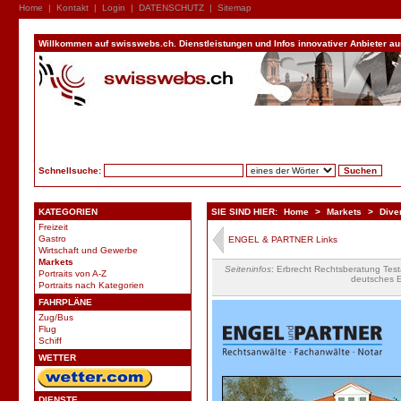
Home
|
Kontakt
|
Login
|
DATENSCHUTZ
|
Sitemap
Willkommen auf swisswebs.ch. Dienstleistungen und Infos innovativer Anbieter aus 
Schnellsuche:
KATEGORIEN
SIE SIND HIER:
Home
>
Markets
>
Dive
Freizeit
Gastro
ENGEL & PARTNER Links
Wirtschaft und Gewerbe
Markets
Seiteninfos
: Erbrecht Rechtsberatung Tes
Portraits von A-Z
deutsches E
Portraits nach Kategorien
FAHRPLÄNE
Zug/Bus
Flug
Schiff
WETTER
DIENSTE