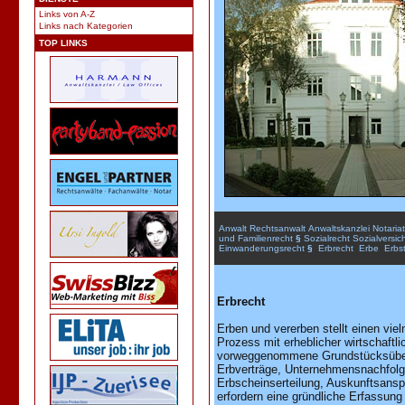
Links von A-Z
Links nach Kategorien
TOP LINKS
Anwalt
Rechtsanwalt
Anwaltskanzlei
Notariat
und
Familienrecht
§
Sozialrecht
Sozialversic
Einwanderungsrecht
§
Erbrecht
Erbe
Erbst
Erbrecht
Erben und vererben stellt einen vi
Prozess mit erheblicher wirtschaftl
vorweggenommene Grundstücksüber
Erbverträge, Unternehmensnachfolge
Erbscheinserteilung, Auskunftsanspr
erfordern eine gründliche Erfassung