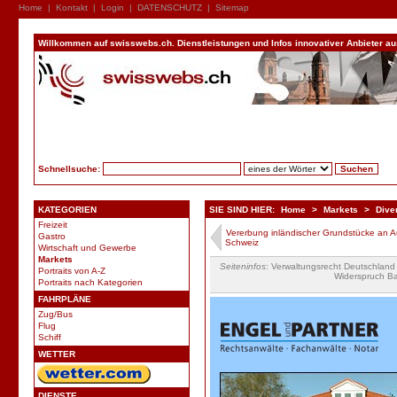
Home
|
Kontakt
|
Login
|
DATENSCHUTZ
|
Sitemap
Willkommen auf swisswebs.ch. Dienstleistungen und Infos innovativer Anbieter aus 
Schnellsuche:
KATEGORIEN
SIE SIND HIER:
Home
>
Markets
>
Dive
Freizeit
Vererbung inländischer Grundstücke an A
Gastro
Schweiz
Wirtschaft und Gewerbe
Markets
Seiteninfos
: Verwaltungsrecht Deutschlan
Portraits von A-Z
Widerspruch B
Portraits nach Kategorien
FAHRPLÄNE
Zug/Bus
Flug
Schiff
WETTER
DIENSTE