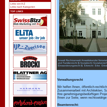
Links von A-Z
Links nach Kategorien
TOP LINKS
Anwalt
Rechtsanwalt
Anwaltskanzlei
Notariat
und
Familienrecht
§
Sozialrecht
Sozialversic
Einwanderungsrecht
§
Erbrecht
Erbe
Erbst
Verwaltungsrecht
Wir helfen Ihnen, öffentlich-rechtl
Zusammenarbeit mit Architekten, S
Ihre genehmigungsbedürftigen Projek
Ihnen zur Seite, wenn rechtswidrige 
Beamtenrecht: