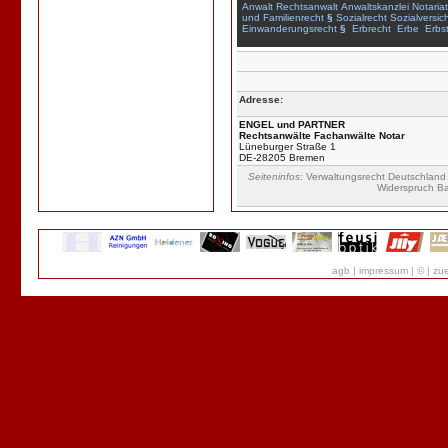
Anwalt
Rechtsanwalt
Anwaltskanzlei
Notariat
und
Familienrecht
§
Sozialrecht
Sozialversic
Einwanderungsrecht
§
Erbrecht
Erbe
Erbst
Adresse:
ENGEL und PARTNER
Rechtsanwälte Fachanwälte Notar
Lüneburger Straße 1
DE-28205 Bremen
Seiteninfos
: Verwaltungsrecht Deutschlan
Widerspruch B
agb
|
impressum
|
©
|
zue