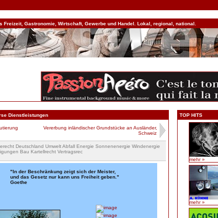
Freizeit, Gastronomie, Wirtschaft, Gewerbe und Handel. Lokal, regional, national.
rse Dienstleistungen
TOP HITS
utierung
Vererbung inländischer Grundstücke an Ausländer,
Schweiz
gierecht Deutschland Umwelt Abfall Energie Sonnenenergie Windenergie
ungen Bau Kartellrecht Vertragsrec
mehr »
"In der Beschränkung zeigt sich der Meister,
und das Gesetz nur kann uns Freiheit geben."
Goethe
mehr »