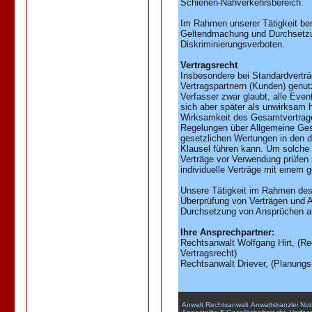
Schienen-Nahverkehrsbereich.
Im Rahmen unserer Tätigkeit ber
Geltendmachung und Durchsetzun
Diskriminierungsverboten.
Vertragsrecht
Insbesondere bei Standardverträ
Vertragspartnern (Kunden) genutz
Verfasser zwar glaubt, alle Even
sich aber später als unwirksam 
Wirksamkeit des Gesamtvertrages
Regelungen über Allgemeine Ge
gesetzlichen Wertungen in den d
Klausel führen kann. Um solche 
Verträge vor Verwendung prüfen z
individuelle Verträge mit einem
Unsere Tätigkeit im Rahmen des
Überprüfung von Verträgen und 
Durchsetzung von Ansprüchen au
Ihre Ansprechpartner:
Rechtsanwalt Wolfgang Hirt, (Rec
Vertragsrecht)
Rechtsanwalt Driever, (Planung
Anwalt
Rechtsanwalt
Anwaltskanzlei
Not