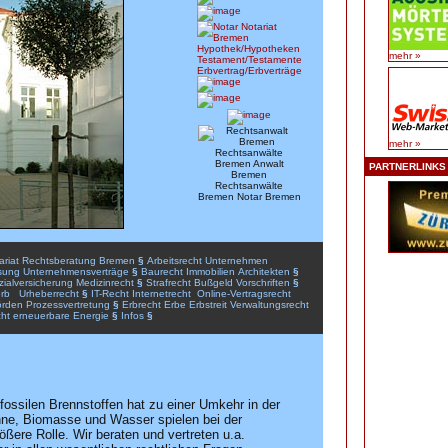
mehr »
mehr »
PARTNERLINKS
ariat
Rechtsberatung
Bremen
§
Arbeitsrecht
Unternehmen
sung
Unternehmensverträge
§
Baurecht
Immobilien
Architekten
§
ialversicherung
Medizinrecht
§
Strafrecht
Bußgeld
Vorschriften
§
rb
Urheberrecht
§
IT-Recht
Internetrecht
Online
-
Vertragsrecht
rden
Prozessvertretung
§
Erbrecht
Erbe
Erbstreit
Verwaltungsrecht
ht
erneuerbare
Energie
§
Infos
§
fossilen Brennstoffen hat zu einer Umkehr in der
onne, Biomasse und Wasser spielen bei der
ßere Rolle. Wir beraten und vertreten u.a.