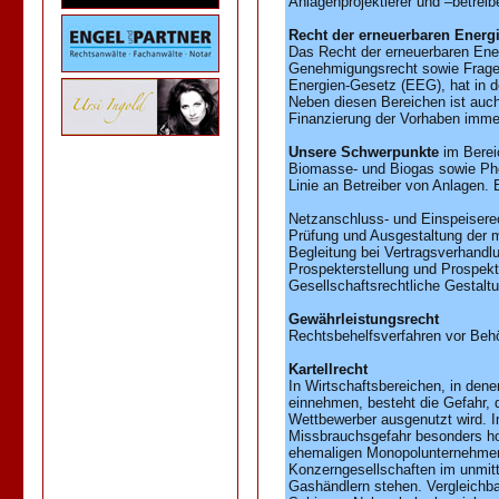
Anlagenprojektierer und –betreibe
Recht der erneuerbaren Energ
Das Recht der erneuerbaren Ene
Genehmigungsrecht sowie Frage
Energien-Gesetz (EEG), hat in 
Neben diesen Bereichen ist auch
Finanzierung der Vorhaben imme
Unsere Schwerpunkte
im Bereic
Biomasse- und Biogas sowie Phot
Linie an Betreiber von Anlagen.
Netzanschluss- und Einspeiser
Prüfung und Ausgestaltung der 
Begleitung bei Vertragsverhandl
Prospekterstellung und Prospekt
Gesellschaftsrechtliche Gestalt
Gewährleistungsrecht
Rechtsbehelfsverfahren vor Beh
Kartellrecht
In Wirtschaftsbereichen, in den
einnehmen, besteht die Gefahr, 
Wettbewerber ausgenutzt wird. Im
Missbrauchsgefahr besonders ho
ehemaligen Monopolunternehmen b
Konzerngesellschaften im unmit
Gashändlern stehen. Vergleichb