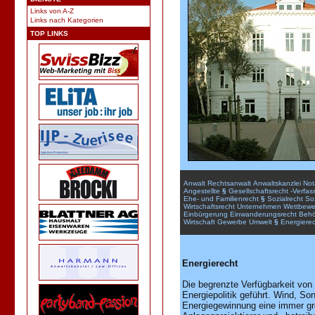
Links von A-Z
Links nach Kategorien
TOP LINKS
Anwalt
Rechtsanwalt
Anwaltskanzlei
Not
Angestellte
§
Gesellschaftsrecht
-Verfas
Ehe-
und
Familienrecht
§
Sozialrecht
Soz
Wirtschaftsrecht
Unternehmen
Wettbewe
Einbürgerung
Einwanderungsrecht
Behö
Wirtschaft
Gewerbe
Umwelt
§
Energierec
Energierecht
Die begrenzte Verfügbarkeit von 
Energiepolitik geführt. Wind, S
Energiegewinnung eine immer grö