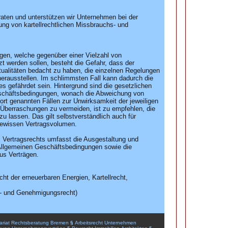
aten und unterstützen wir Unternehmen bei der
g von kartellrechtlichen Missbrauchs- und
gen, welche gegenüber einer Vielzahl von
t werden sollen, besteht die Gefahr, dass der
tualitäten bedacht zu haben, die einzelnen Regelungen
herausstellen. Im schlimmsten Fall kann dadurch die
 gefährdet sein. Hintergrund sind die gesetzlichen
schäftsbedingungen, wonach die Abweichung von
ort genannten Fällen zur Unwirksamkeit der jeweiligen
Überraschungen zu vermeiden, ist zu empfehlen, die
u lassen. Das gilt selbstverständlich auch für
 gewissen Vertragsvolumen.
 Vertragsrechts umfasst die Ausgestaltung und
Allgemeinen Geschäftsbedingungen sowie die
s Verträgen.
ht der erneuerbaren Energien, Kartellrecht,
s- und Genehmigungsrecht)
ariat
Rechtsberatung
Bremen
§
Arbeitsrecht
Unternehmen