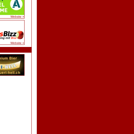
Website »
Website »