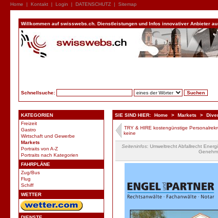
Home
|
Kontakt
|
Login
|
DATENSCHUTZ
|
Sitemap
Willkommen auf swisswebs.ch. Dienstleistungen und Infos innovativer Anbieter aus 
Schnellsuche:
KATEGORIEN
SIE SIND HIER:
Home
>
Markets
>
Dive
Freizeit
TRY & HIRE kostengünstige Personalrekr
Gastro
keine
Wirtschaft und Gewerbe
Markets
Seiteninfos
: Umweltrecht Abfallrecht Ener
Portraits von A-Z
Genehmig
Portraits nach Kategorien
FAHRPLÄNE
Zug/Bus
Flug
Schiff
WETTER
DIENSTE