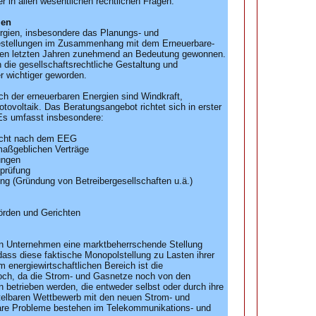
r in allen wesentlichen rechtlichen Fragen.
ien
rgien, insbesondere das Planungs- und
stellungen im Zusammenhang mit dem Erneuerbare-
den letzten Jahren zunehmend an Bedeutung gewonnen.
 die gesellschaftsrechtliche Gestaltung und
r wichtiger geworden.
h der erneuerbaren Energien sind Windkraft,
ovoltaik. Das Beratungsangebot richtet sich in erster
 Es umfasst insbesondere:
echt nach dem EEG
maßgeblichen Verträge
ungen
prüfung
ung (Gründung von Betreibergesellschaften u.ä.)
örden und Gerichten
en Unternehmen eine marktbeherrschende Stellung
dass diese faktische Monopolstellung zu Lasten ihrer
 energiewirtschaftlichen Bereich ist die
ch, da die Strom- und Gasnetze noch von den
etrieben werden, die entweder selbst oder durch ihre
telbaren Wettbewerb mit den neuen Strom- und
are Probleme bestehen im Telekommunikations- und