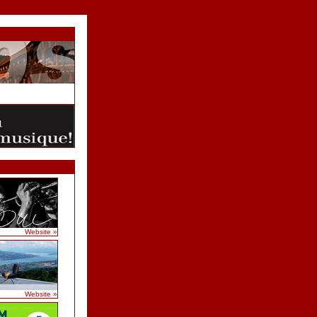
Website »
Website »