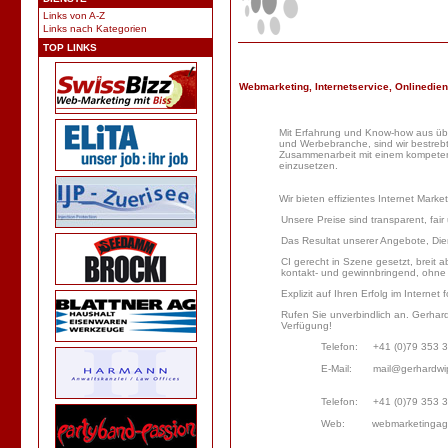
Links von A-Z
Links nach Kategorien
TOP LINKS
Webmarketing, Internetservice, Onlinedienst
Mit Erfahrung und
Know-how
aus üb
und Werbebranche, sind wir bestreb
Zusammenarbeit mit einem kompet
einzusetzen.
W
ir bieten effizientes Internet Market
Unsere Preise sind transparent, fair
Das Resultat unserer Angebote, Die
CI gerecht in Szene gesetzt, breit a
kontakt- und gewinnbringend, ohne
Explizit auf Ihren Erfolg im Internet f
Rufen Sie unverbindlich an.
Gerhard
Verfügung!
Telefon: +41 (0)79 353 
E-Mail:
mail@gerhardwi
Telefon: +41 (0)79 353 
Web:
webmarketingag