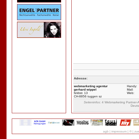
Adresse:
webmarketing agentur
Handy:
gerhard wippel
Mail:
feldstr. 13
Web:
CH-8856 tuggen sz
Seiteninfos
: 4 Webmarketing Partner-A
Deuts
agb
|
impressum
|
©
|
zue