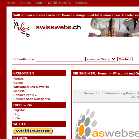
Home
|
Kontakt
|
Login
|
DATENSCHUTZ
|
Sitemap
Willkommen auf swisswebs.ch. Dienstleistungen und Infos innovativer Anbieter aus 
Schnellsuche:
KATEGORIEN
SIE SIND HIER:
Home
>
Wirtschaft und 
Freizeit
Gastro
Wirtschaft und Gewerbe
Markets
Seiteninfos
: 4 Webmarketing Partner-A
Portraits von A-Z
Deuts
Portraits nach Kategorien
FAHRPLÄNE
Zug/Bus
Flug
Schiff
WETTER
DIENSTE