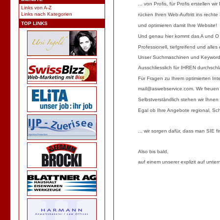
... von Profis,
für Profis erstellen wir
Links von A-Z
Links nach Kategorien
rücken Ihren Web-Auftritt ins recht
TOP LINKS
und optimieren damit Ihre Website!
Und genau hier kommt
das A und O
Professionell, tiefgreifend und alle
Unser Suchmaschinen und Keyword-
Ausschliesslich für
IHREN
durchsch
Für Fragen zu Ihrem optimierten Inte
mail@aswebservice.com
. Wir freuen
Selbstverständlich stehen wir Ihne
Egal ob Ihre Angebote regional, Sch
... wir sorgen dafür, dass man SIE fi
Also bis bald,
auf einem unserer explizit auf unte