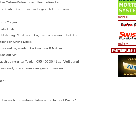
Ihre Online-Werbung
nach Ihren Wünschen,
e Licht, ohne Sie danach im Regen stehen zu lassen
mehr »
zum Tragen:
s entscheidend:
Marketing!
Damit auch Sie, ganz weit vorne dabei sind.
lagenden
Online-Erfolg!
mehr »
rnet-Auftritt, senden Sie bitte eine E-Mail an
PARTNERLINKS
 uns auf Sie!
n auch gerne unter Telefon 055 460 30 41 zur Verfügung!
weiz-weit, oder international gesucht werden ...
ndet!
rnehmerische Bedürfnisse fokussierten
Internet-Portale
!