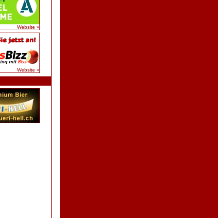
Website »
Website »