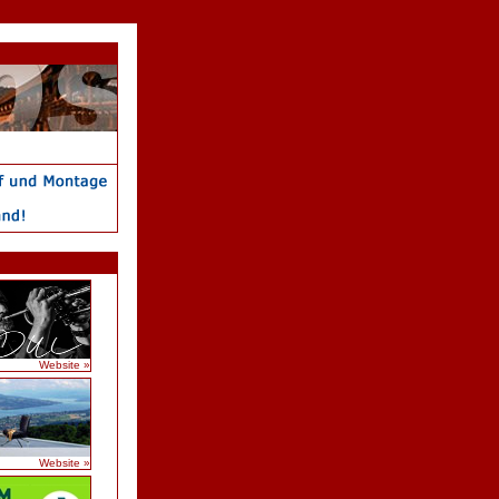
Website »
Website »