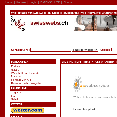
Home
|
Kontakt
|
Login
|
DATENSCHUTZ
|
Sitemap
Willkommen auf swisswebs.ch. Dienstleistungen und Infos innovativer Anbieter aus 
Schnellsuche:
KATEGORIEN
SIE SIND HIER:
Home
>
Unser Angebot -
Freizeit
Gastro
Wirtschaft und Gewerbe
Markets
Portraits von A-Z
Portraits nach Kategorien
FAHRPLÄNE
Zug/Bus
Flug
Webmarketing und professionelle In
Schiff
WETTER
Unser Angebot
DIENSTE