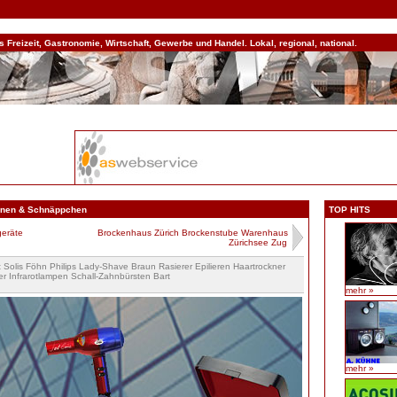
Freizeit, Gastronomie, Wirtschaft, Gewerbe und Handel. Lokal, regional, national.
onen & Schnäppchen
TOP HITS
geräte
Brockenhaus Zürich Brockenstube Warenhaus
Zürichsee Zug
 Solis Föhn Philips Lady-Shave Braun Rasierer Epilieren Haartrockner
r Infrarotlampen Schall-Zahnbürsten Bart
mehr »
mehr »