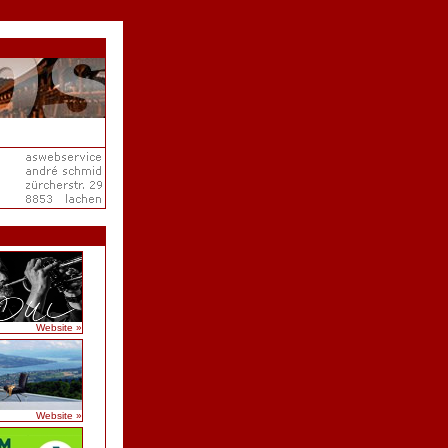
Website »
Website »