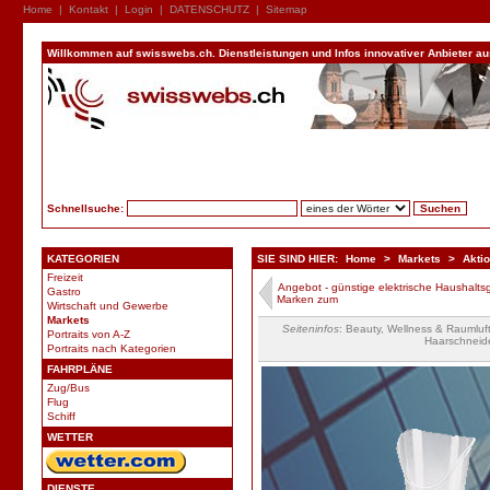
Home
|
Kontakt
|
Login
|
DATENSCHUTZ
|
Sitemap
Willkommen auf swisswebs.ch. Dienstleistungen und Infos innovativer Anbieter aus 
Schnellsuche:
KATEGORIEN
SIE SIND HIER:
Home
>
Markets
>
Akti
Freizeit
Angebot - günstige elektrische Haushalts
Gastro
Marken zum
Wirtschaft und Gewerbe
Markets
Seiteninfos
: Beauty, Wellness & Raumluft
Portraits von A-Z
Haarschneide
Portraits nach Kategorien
FAHRPLÄNE
Zug/Bus
Flug
Schiff
WETTER
DIENSTE