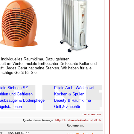
 individuelles Raumklima. Dazu gehören
ft im Winter, mobile Entfeuchter für feuchte Keller und
ft. Jedes Gerät hat seine Stärken. Wir haben für alle
ichtige Gerät für Sie.
liale Siebnen SZ
Filiale Au b. Wädenswil
hlen und Gefrieren
Kochen & Spülen
aubsauger & Bodenpflege
Beauty & Raumklima
gelstationen
Grill & Zubehör
Inserat ändern
Quelle dieser Anzeige:
http:// kuehne-elektrohaushalt.ch
Routenplan:
el:
055 440 62 77