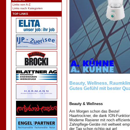
Links von A-Z
Links nach Kategorien
TOP LINKS
Beauty, Wellness, Raumkli
Gutes Gefühl mit bester Qua
Beauty & Wellness
Am Morgen schon das Beste!
Haartrockner, die dank ION-Funktion
Moderne Rasierer mit noch effizient
Zahnpflege-Geräte mit weltweit empf
der Tag schon richtig gut an!