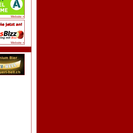
Website »
Website »