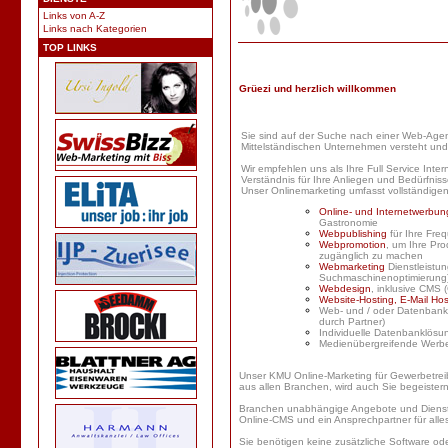
Links von A-Z
Links nach Kategorien
TOP LINKS
Grüezi und herzlich willkommen
Sie sind auf der Suche nach einer Web-Agent
Mittelständischen Unternehmen versteht und 
Wir empfehlen uns als Ihre Full Service Int
Verständnis für Ihre Anliegen und Bedürfniss
Unser Onlinemarketing umfasst vollständigen
Online- und Internetwerbung
Gastronomie
Webpublishing
für Ihre Fr
Webpromotion
, um Ihre Pr
zugänglich zu machen
Webmarketing
Dienstleistu
Suchmaschinenoptimierung)
Webdesign
, inklusive CMS
Website-Hosting, E-Mail Hos
Web- und / oder Datenbanks
durch
Partner
)
Individuelle Datenbanklösu
Medienübergreifende Werbe
Unser KMU Online-Marketing für Gewerbetrei
aus allen Branchen, wird auch Sie begeistern
Branchen unabhängige Angebote und Dienstl
Online-CMS und
ein Ansprechpartner für alles
Sie benötigen keine zusätzliche Software od