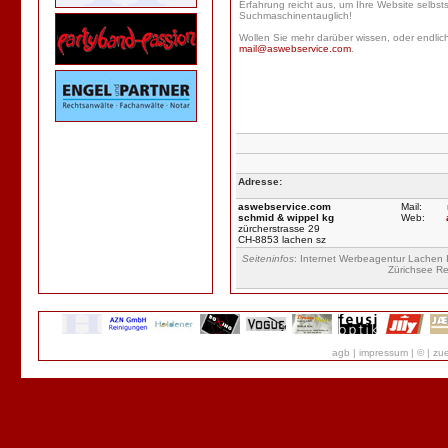
Erfahrung reicht aus, um Ihre Website selbst
Suchmaschinentauglich!
Wollen Sie mehr darüber wissen, oder endli
mail@aswebservice.com
.
Adresse:
aswebservice.com
Mail:
schmid & wippel kg
Web:
zürcherstrasse 29
CH-8853 lachen sz
Seiteninfos
: Internet Werbeagentur Lachen
Zürichsee Re
agb
|
impressum
|
©
|
zue