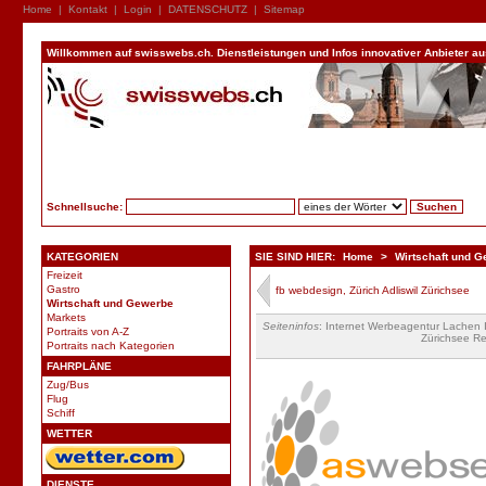
Home
|
Kontakt
|
Login
|
DATENSCHUTZ
|
Sitemap
Willkommen auf swisswebs.ch. Dienstleistungen und Infos innovativer Anbieter aus 
Schnellsuche:
KATEGORIEN
SIE SIND HIER:
Home
>
Wirtschaft und 
Freizeit
Gastro
fb webdesign, Zürich Adliswil Zürichsee
Wirtschaft und Gewerbe
Markets
Seiteninfos
: Internet Werbeagentur Lachen
Portraits von A-Z
Zürichsee Re
Portraits nach Kategorien
FAHRPLÄNE
Zug/Bus
Flug
Schiff
WETTER
DIENSTE