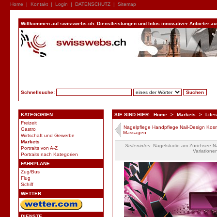
Home
|
Kontakt
|
Login
|
DATENSCHUTZ
|
Sitemap
Willkommen auf swisswebs.ch. Dienstleistungen und Infos innovativer Anbieter aus 
Schnellsuche:
KATEGORIEN
SIE SIND HIER:
Home
>
Markets
>
Lifes
Freizeit
Nagelpflege Handpflege Nail-Design Kos
Gastro
Massagen
Wirtschaft und Gewerbe
Markets
Seiteninfos
: Nagelstudio am Zürichsee N
Portraits von A-Z
Variatione
Portraits nach Kategorien
FAHRPLÄNE
Zug/Bus
Flug
Schiff
WETTER
DIENSTE