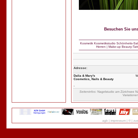
Besuchen Sie uns 
Kosmetik
Kosmetikstudio
Schönheits-Sa
Herren
|
Make-up
Beauty-Tat
Adresse:
Dalia & Mary's
W
Cosmetics, Nails & Beauty
-
Seiteninfos
: Nagelstudio am Zürichsee N
Variatione
agb
|
impressum
|
©
|
zue